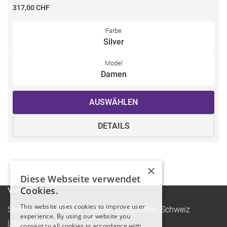
317,00 CHF
Farbe
Silver
Model
Damen
AUSWÄHLEN
DETAILS
×
Diese Webseite verwendet
Cookies.
Vimazi
This website uses cookies to improve user
Stehli-Seiden-Areal 9 - CH-8912 Obfelden, Schweiz
experience. By using our website you
info@vimazi.ch
consent to all cookies in accordance with