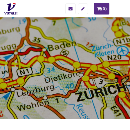
(
0
)