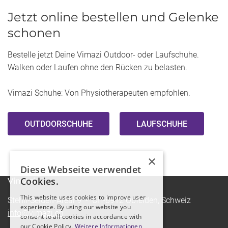
Jetzt online bestellen und Gelenke
schonen
Bestelle jetzt Deine Vimazi Outdoor- oder Laufschuhe.
Walken oder Laufen ohne den Rücken zu belasten.
Vimazi Schuhe: Von Physiotherapeuten empfohlen.
OUTDOORSCHUHE
LAUFSCHUHE
×
Diese Webseite verwendet
Cookies.
Vimazi
This website uses cookies to improve user
Stehli-Seiden-Areal 9 - CH-8912 Obfelden, Schweiz
experience. By using our website you
info@vimazi.ch
consent to all cookies in accordance with
our Cookie Policy.
Weitere Informationen