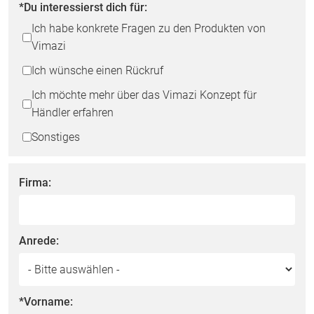
*Du interessierst dich für:
not
Ich habe konkrete Fragen zu den Produkten von
fill
Vimazi
this
field
Ich wünsche einen Rückruf
Ich möchte mehr über das Vimazi Konzept für
Händler erfahren
Sonstiges
Firma:
Anrede:
*Vorname: