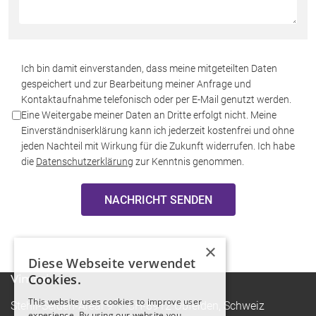
*Datenschutz:
Ich bin damit einverstanden, dass meine mitgeteilten Daten
gespeichert und zur Bearbeitung meiner Anfrage und
Kontaktaufnahme telefonisch oder per E-Mail genutzt werden.
Eine Weitergabe meiner Daten an Dritte erfolgt nicht. Meine
Einverständniserklärung kann ich jederzeit kostenfrei und ohne
jeden Nachteil mit Wirkung für die Zukunft widerrufen. Ich habe
die
Datenschutzerklärung
zur Kenntnis genommen.
NACHRICHT SENDEN
×
Diese Webseite verwendet
Cookies.
Vimazi
This website uses cookies to improve user
Stehli-Seiden-Areal 9 - CH-8912 Obfelden, Schweiz
experience. By using our website you