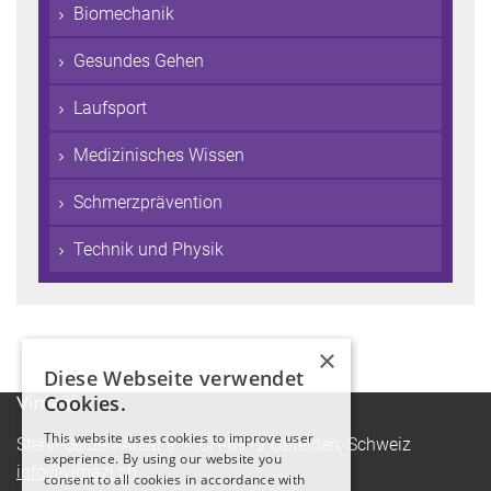
Biomechanik
Gesundes Gehen
Laufsport
Medizinisches Wissen
Schmerzprävention
Technik und Physik
×
Diese Webseite verwendet
Cookies.
Vimazi
This website uses cookies to improve user
Stehli-Seiden-Areal 9 - CH-8912 Obfelden, Schweiz
experience. By using our website you
info@vimazi.ch
consent to all cookies in accordance with